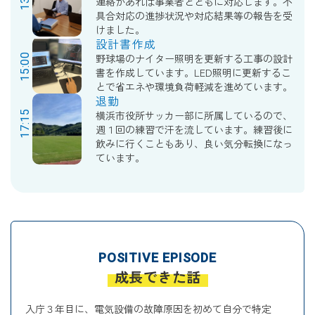
連絡があれば事業者とともに対応します。不
具合対応の進捗状況や対応結果等の報告を受
けました。
設計書作成
15:00
野球場のナイター照明を更新する工事の設計
書を作成しています。LED照明に更新するこ
とで省エネや環境負荷軽減を進めています。
退勤
17:15
横浜市役所サッカー部に所属しているので、
週１回の練習で汗を流しています。練習後に
飲みに行くこともあり、良い気分転換になっ
ています。
POSITIVE EPISODE
成長できた話
入庁３年目に、電気設備の故障原因を初めて自分で特定