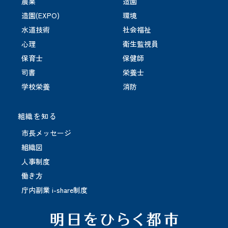
農業
造園
造園(EXPO)
環境
水道技術
社会福祉
心理
衛生監視員
保育士
保健師
司書
栄養士
学校栄養
消防
組織を知る
市長メッセージ
組織図
人事制度
働き方
庁内副業 i-share制度