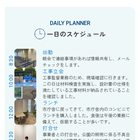
DAILY PLANNER
一日のスケジュール
出勤
8:30
朝会で連絡事項があれば情報共有し、メール
チェックをします。
工事立会
10:00
工事監督業務のため、現場確認に行きます。
この日は材料検査を実施し、設計書の仕様を
満たしている工事材料が納品されていること
を確認しました。
ランチ
12:00
市庁舎に戻ってきて、市庁舎内のコンビニで
ランチを購入しました。食後は午後の業務に
備えて、仮眠することが多いです。
打合せ
13:30
事業者との打合せ。公園の照明に係る不具合