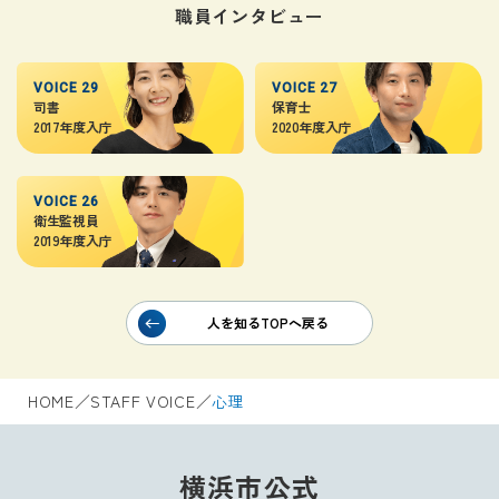
職員インタビュー
VOICE 29
VOICE 27
司書
保育士
2017年度入庁
2020年度入庁
VOICE 26
衛生監視員
2019年度入庁
人を知るTOPへ戻る
HOME
／
STAFF VOICE
／
心理
横浜市公式