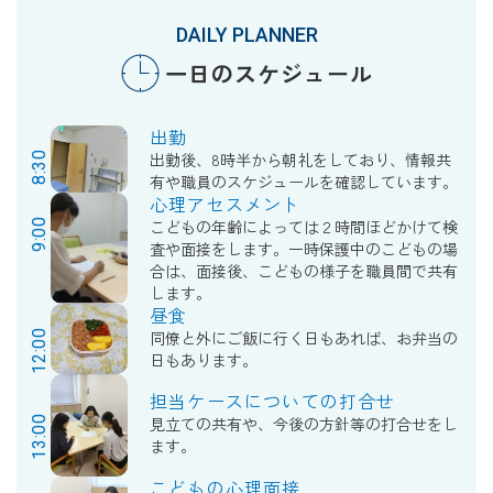
DAILY PLANNER
一日のスケジュール
出勤
8:30
出勤後、8時半から朝礼をしており、情報共
有や職員のスケジュールを確認しています。
心理アセスメント
9:00
こどもの年齢によっては２時間ほどかけて検
査や面接をします。一時保護中のこどもの場
合は、面接後、こどもの様子を職員間で共有
します。
昼食
12:00
同僚と外にご飯に行く日もあれば、お弁当の
日もあります。
担当ケースについての打合せ
13:00
見立ての共有や、今後の方針等の打合せをし
ます。
こどもの心理面接