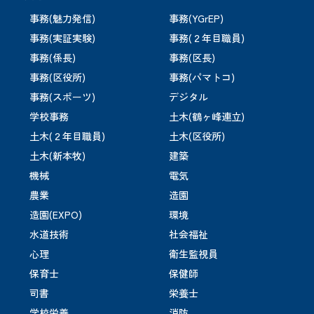
事務(魅力発信)
事務(YGrEP)
事務(実証実験)
事務(２年目職員)
事務(係長)
事務(区長)
事務(区役所)
事務(パマトコ)
事務(スポーツ)
デジタル
学校事務
土木(鶴ヶ峰連立)
土木(２年目職員)
土木(区役所)
土木(新本牧)
建築
機械
電気
農業
造園
造園(EXPO)
環境
水道技術
社会福祉
心理
衛生監視員
保育士
保健師
司書
栄養士
学校栄養
消防