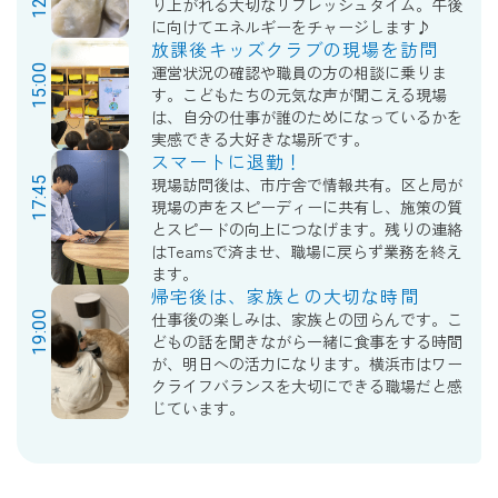
り上がれる大切なリフレッシュタイム。午後
に向けてエネルギーをチャージします♪
放課後キッズクラブの現場を訪問
15:00
運営状況の確認や職員の方の相談に乗りま
す。こどもたちの元気な声が聞こえる現場
は、自分の仕事が誰のためになっているかを
実感できる大好きな場所です。
スマートに退勤！
17:45
現場訪問後は、市庁舎で情報共有。区と局が
現場の声をスピーディーに共有し、施策の質
とスピードの向上につなげます。残りの連絡
はTeamsで済ませ、職場に戻らず業務を終え
ます。
帰宅後は、家族との大切な時間
19:00
仕事後の楽しみは、家族との団らんです。こ
どもの話を聞きながら一緒に食事をする時間
が、明日への活力になります。横浜市はワー
クライフバランスを大切にできる職場だと感
じています。