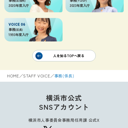
事務
事務
(区役所)
(YGrEP)
2020年度入庁
2023年度入庁
VOICE 06
事務
(区長)
1993年度入庁
人を知るTOPへ戻る
HOME
／
STAFF VOICE
／
事務(係長)
横浜市公式
SNSアカウント
横浜市人事委員会事務局任用課 公式X