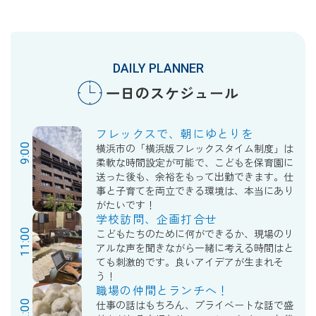
DAILY PLANNER
一日のスケジュール
フレックスで、朝にゆとりを
9:00
横浜市の「横浜版フレックスタイム制度」は
柔軟な時間設定が可能で、こどもを保育園に
送った後も、余裕をもって出勤できます。仕
事と子育てを両立できる環境は、本当にあり
がたいです！
学校訪問、企画打合せ
11:00
こどもたちのために何ができるか、現場のリ
アルな声を聞きながら一緒に考える時間はと
ても刺激的です。良いアイデアが生まれそ
う！
職場の仲間とランチへ！
12:00
仕事の話はもちろん、プライベートな話で盛