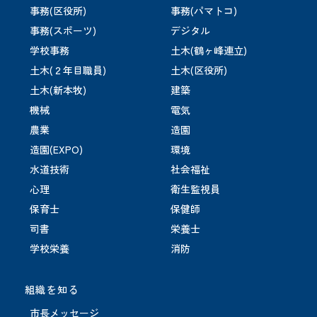
事務(区役所)
事務(パマトコ)
事務(スポーツ)
デジタル
学校事務
土木(鶴ヶ峰連立)
土木(２年目職員)
土木(区役所)
土木(新本牧)
建築
機械
電気
農業
造園
造園(EXPO)
環境
水道技術
社会福祉
心理
衛生監視員
保育士
保健師
司書
栄養士
学校栄養
消防
組織を知る
市長メッセージ