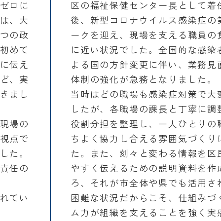
ゼロに
区の福祉保健センター長として着
は、大
後、新型コロナウイルス感染症の
つの政
ークを迎え、現場を支える職員の
初めて
に近い状況でした。全国的な感染
に伝え
よる国の方針変更に伴い、業務見
ど、実
体制の強化が急務となりました。
きまし
当時はどの職場も感染症対策で大
したが、各職場の課長と丁寧に調
現場の
役割分担を整理し、一人ひとりの
視点で
ちよく協力し合える雰囲気づくり
した。
た。また、刻々と変わる情報を区
責任の
やすく伝えるための説明資料を作
ろ、それが市全体や県でも活用さ
れてい
困難な状況だからこそ、仕組みづ
ム力が組織を支えることを強く実