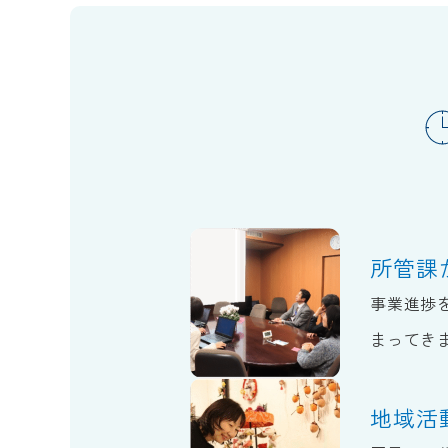
所管課
事業進捗
まってき
地域活