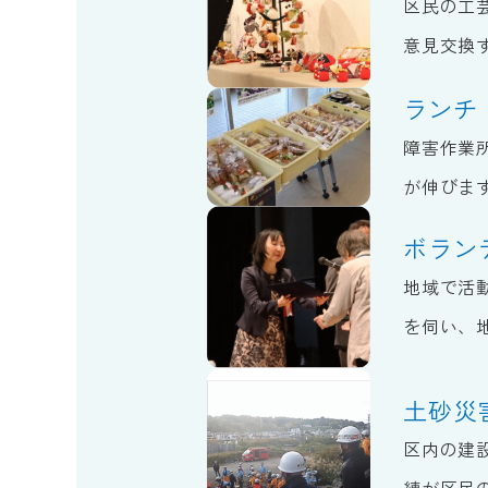
区民の工
意見交換
ランチ
障害作業
が伸びま
ボラン
地域で活
を伺い、
土砂災
区内の建