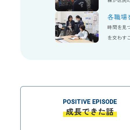
練が区民
各職場
時間を見
を交わす
POSITIVE EPISODE
成長できた話