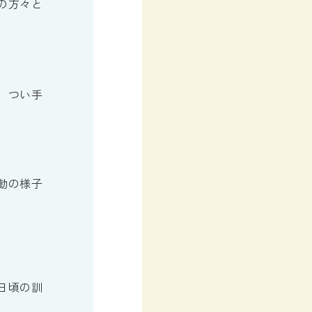
の方々と
、つい手
動の様子
日頃の訓