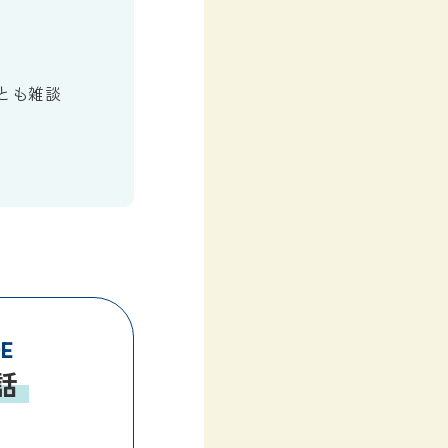
とも雑談
DE
話