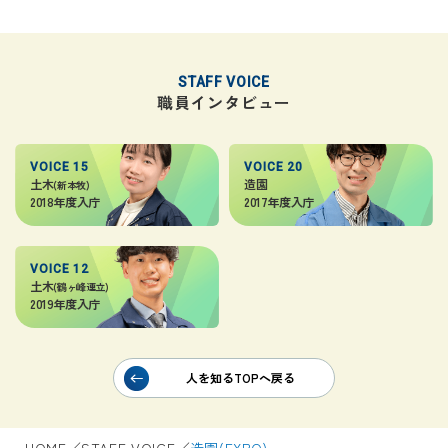
STAFF VOICE
職員インタビュー
VOICE 15
VOICE 20
土木
造園
(新本牧)
2018年度入庁
2017年度入庁
VOICE 12
土木
(鶴ヶ峰連立)
2019年度入庁
人を知るTOPへ戻る
HOME
／
STAFF VOICE
／
造園(EXPO)