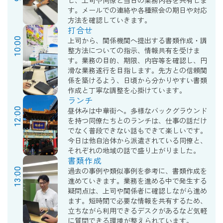
す。メールでの連絡や各種照会の期日や対応
方法を確認していきます。
打合せ
10:00
上司から、関係機関へ提出する書類作成・調
整方法についての指示、情報共有を受けま
す。業務の目的、期限、内容等を確認し、円
滑な業務遂行を目指します。先方との信頼関
係を築けるよう、日頃から分かりやすい書類
作成と丁寧な調整を心掛けています。
ランチ
12:00
昼休みは中華街へ。多様なバックグラウンド
を持つ同僚たちとのランチは、仕事の話だけ
でなく普段できない話もできて楽しいです。
今日は他自治体から派遣されている同僚と、
それぞれの地域の話で盛り上がりました。
書類作成
13:00
過去の事例や類似事例を参考に、書類作成を
進めていきます。業務を進める中で発生する
疑問点は、上司や関係者に確認しながら進め
ます。短時間で必要な情報を共有するため、
立ちながら利用できるデスクがあるなど気軽
に質問できる環境が整えられています。