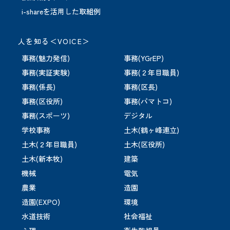
i-shareを活用した取組例
人を知る＜VOICE＞
事務(魅力発信)
事務(YGrEP)
事務(実証実験)
事務(２年目職員)
事務(係長)
事務(区長)
事務(区役所)
事務(パマトコ)
事務(スポーツ)
デジタル
学校事務
土木(鶴ヶ峰連立)
土木(２年目職員)
土木(区役所)
土木(新本牧)
建築
機械
電気
農業
造園
造園(EXPO)
環境
水道技術
社会福祉