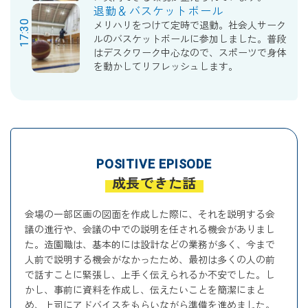
退勤＆バスケットボール
17:30
メリハリをつけて定時で退勤。社会人サーク
ルのバスケットボールに参加しました。普段
はデスクワーク中心なので、スポーツで身体
を動かしてリフレッシュします。
POSITIVE EPISODE
成長できた話
会場の一部区画の図面を作成した際に、それを説明する会
議の進行や、会議の中での説明を任される機会がありまし
た。造園職は、基本的には設計などの業務が多く、今まで
人前で説明する機会がなかったため、最初は多くの人の前
で話すことに緊張し、上手く伝えられるか不安でした。し
かし、事前に資料を作成し、伝えたいことを簡潔にまと
め、上司にアドバイスをもらいながら準備を進めました。