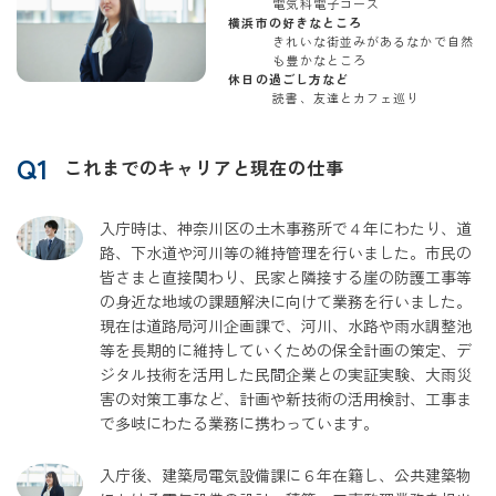
電気科電子コース
横浜市の好きなところ
きれいな街並みがあるなかで自然
も豊かなところ
休日の過ごし方など
読書、友達とカフェ巡り
Q1
これまでのキャリアと現在の仕事
入庁時は、神奈川区の土木事務所で４年にわたり、道
路、下水道や河川等の維持管理を行いました。市民の
皆さまと直接関わり、民家と隣接する崖の防護工事等
の身近な地域の課題解決に向けて業務を行いました。
現在は道路局河川企画課で、河川、水路や雨水調整池
等を長期的に維持していくための保全計画の策定、デ
ジタル技術を活用した民間企業との実証実験、大雨災
害の対策工事など、計画や新技術の活用検討、工事ま
で多岐にわたる業務に携わっています。
入庁後、建築局電気設備課に６年在籍し、公共建築物