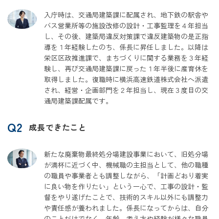
入庁時は、交通局建築課に配属され、地下鉄の駅舎や
バス営業所等の施設改修の設計・工事監理を４年担当
し、その後、建築局違反対策課で違反建築物の是正指
導を１年経験したのち、係長に昇任しました。以降は
栄区区政推進課で、まちづくりに関する業務を３年経
験し、再び交通局建築課に戻った１年半後に産育休を
取得しました。復職時に横浜高速鉄道株式会社へ派遣
され、経営・企画部門を２年担当し、現在３度目の交
通局建築課配属です。
Q2
成長できたこと
新たな廃棄物最終処分場建設事業において、旧処分場
が満杯に近づく中、機械職の主担当として、他の職種
の職員や事業者とも調整しながら、「計画どおり着実
に良い物を作りたい」という一心で、工事の設計・監
督をやり遂げたことで、技術的スキル以外にも調整力
や責任感が養われました。係長になってからは、自分
のことだけでなく、年齢、考え方や経験が様々な職員