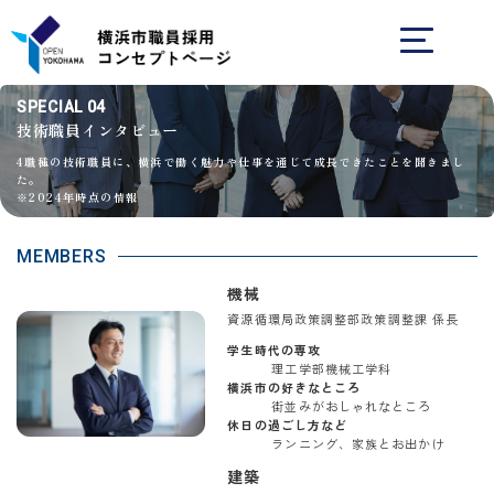
SPECIAL 04
技術職員インタビュー
4職種の技術職員に、横浜で働く魅力や仕事を通じて成長できたことを聞きまし
た。
※2024年時点の情報
MEMBERS
機械
資源循環局政策調整部政策調整課 係長
学生時代の専攻
理工学部機械工学科
横浜市の好きなところ
街並みがおしゃれなところ
休日の過ごし方など
ランニング、家族とお出かけ
建築