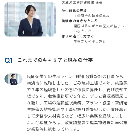
交通局工務部建築課 係長
学生時代の専攻
工学研究科建築学専攻
横浜市の好きなところ
開国以降の都市の歴史が詰まって
いるところ
休日の過ごし方など
早朝からの半⽇旅⾏
Q1
これまでのキャリアと現在の仕事
民間企業での生産ライン自動化設備設計の仕事から、
横浜市に転職しました。ごみ焼却工場で４年、施設課
で７年の経験をしたのちに係長に昇任し、再び焼却工
場で２年、収集事務所で２年と、ずっと資源循環局に
在籍し、工場の運転監視業務、プラント設備・空調衛
生設備の維持管理や工事の設計監督のほか、責任職と
して庶務や人材育成など、幅広い業務を経験しまし
た。今年度からは、政策調整課で廃棄物処理計画の策
定業務等に携わっています。