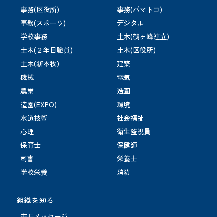
事務(区役所)
事務(パマトコ)
事務(スポーツ)
デジタル
学校事務
土木(鶴ヶ峰連立)
土木(２年目職員)
土木(区役所)
土木(新本牧)
建築
機械
電気
農業
造園
造園(EXPO)
環境
水道技術
社会福祉
心理
衛生監視員
保育士
保健師
司書
栄養士
学校栄養
消防
組織を知る
市長メッセージ