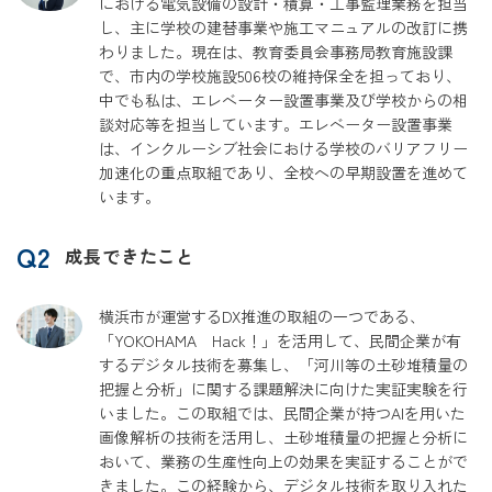
における電気設備の設計・積算・工事監理業務を担当
し、主に学校の建替事業や施工マニュアルの改訂に携
わりました。現在は、教育委員会事務局教育施設課
で、市内の学校施設506校の維持保全を担っており、
中でも私は、エレベーター設置事業及び学校からの相
談対応等を担当しています。エレベーター設置事業
は、インクルーシブ社会における学校のバリアフリー
加速化の重点取組であり、全校への早期設置を進めて
います。
Q2
成長できたこと
横浜市が運営するDX推進の取組の一つである、
「YOKOHAMA Hack！」を活用して、民間企業が有
するデジタル技術を募集し、「河川等の土砂堆積量の
把握と分析」に関する課題解決に向けた実証実験を行
いました。この取組では、民間企業が持つAIを用いた
画像解析の技術を活用し、土砂堆積量の把握と分析に
おいて、業務の生産性向上の効果を実証することがで
きました。この経験から、デジタル技術を取り入れた