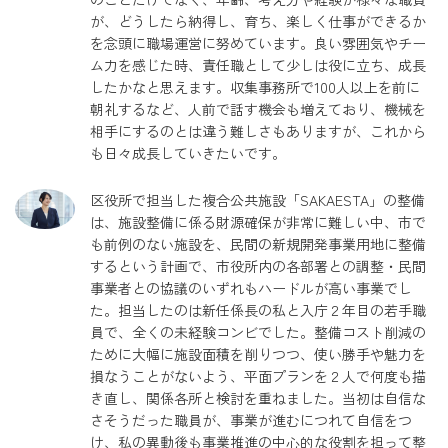
が、どうしたら納得し、育ち、楽しく仕事ができるか
を念頭に職場運営に努めています。良い雰囲気やチー
ム力を感じた時、責任職として少しは役に立ち、成長
したかなと思えます。収集事務所で100人以上を前に
朝礼するなど、人前で話す機会も増えており、機械を
相手にするのとは違う難しさもありますが、これから
も日々成長していきたいです。
区役所で担当した複合公共施設「SAKAESTA」の整備
は、施設整備に係る財源確保が非常に難しい中、市で
も前例のない施設を、民間の新規開発事業用地に整備
するという計画で、市役所内の各部署との調整・民間
事業者との協議のいずれもハードルが高い事業でし
た。担当したのは新任係長の私と入庁２年目の若手職
員で、全くの未経験コンビでした。整備コスト削減の
ために大幅に施設面積を削りつつ、使い勝手や魅力を
損なうことがないよう、平面プランを２人で何度も描
き直し、関係各所と検討を重ねました。当初は自信な
さそうだった職員が、事業が進むにつれて自信をつ
け、私の異動後も事業推進の中心的な役割を担って整