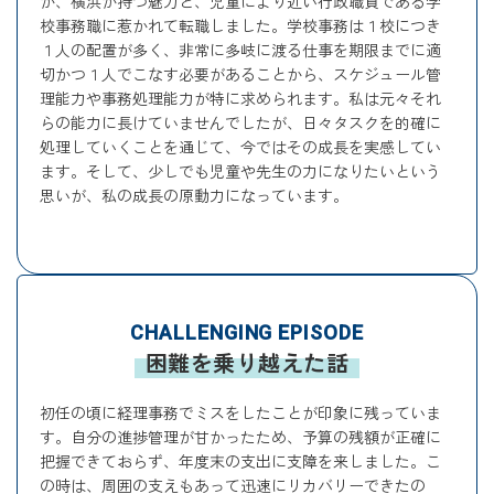
が、横浜が持つ魅力と、児童により近い行政職員である学
校事務職に惹かれて転職しました。学校事務は１校につき
１人の配置が多く、非常に多岐に渡る仕事を期限までに適
切かつ１人でこなす必要があることから、スケジュール管
理能力や事務処理能力が特に求められます。私は元々それ
らの能力に長けていませんでしたが、日々タスクを的確に
処理していくことを通じて、今ではその成長を実感してい
ます。そして、少しでも児童や先生の力になりたいという
思いが、私の成長の原動力になっています。
CHALLENGING EPISODE
困難を乗り越えた話
初任の頃に経理事務でミスをしたことが印象に残っていま
す。自分の進捗管理が甘かったため、予算の残額が正確に
把握できておらず、年度末の支出に支障を来しました。こ
の時は、周囲の支えもあって迅速にリカバリーできたの