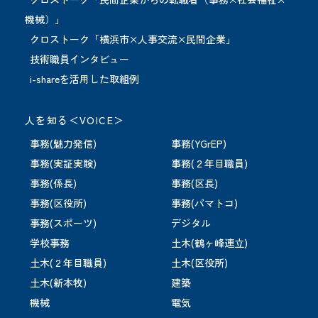
機械）」
クロストーク「横浜市×人事交流×民間企業」
技術職員インタビュー
i-shareを活用した取組例
人を知る＜VOICE＞
事務(魅力発信)
事務(YGrEP)
事務(実証実験)
事務(２年目職員)
事務(係長)
事務(区長)
事務(区役所)
事務(パマトコ)
事務(スポーツ)
デジタル
学校事務
土木(鶴ヶ峰連立)
土木(２年目職員)
土木(区役所)
土木(新本牧)
建築
機械
電気