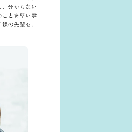
し、分からない
のことを堅い雰
じ課の先輩も、