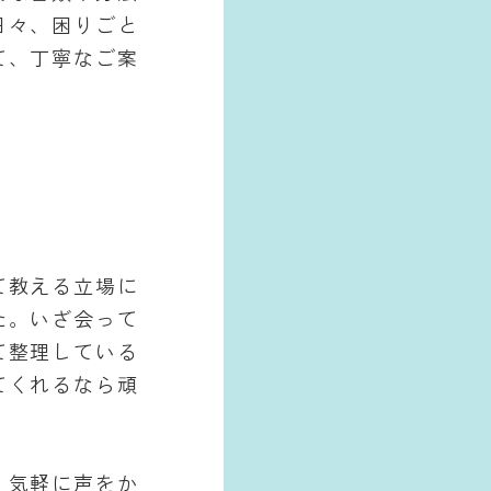
日々、困りごと
て、丁寧なご案
て教える立場に
た。いざ会って
て整理している
てくれるなら頑
。気軽に声をか