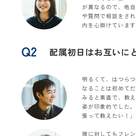
が異なるので、他
や質問で相談をさ
内を心掛けていま
Q2
配属初日はお互いに
明るくて、はつら
なることは初めて
みると素直で、教
姿が印象的でした
張って教えたい！
誰に対してもフレ