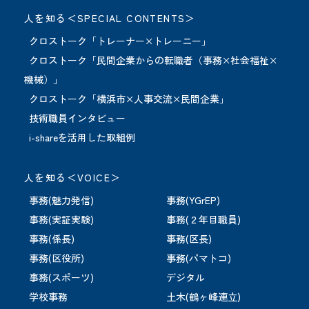
人を知る＜SPECIAL CONTENTS＞
クロストーク「トレーナー×トレーニー」
クロストーク「民間企業からの転職者（事務×社会福祉×
機械）」
クロストーク「横浜市×人事交流×民間企業」
技術職員インタビュー
i-shareを活用した取組例
人を知る＜VOICE＞
事務(魅力発信)
事務(YGrEP)
事務(実証実験)
事務(２年目職員)
事務(係長)
事務(区長)
事務(区役所)
事務(パマトコ)
事務(スポーツ)
デジタル
学校事務
土木(鶴ヶ峰連立)