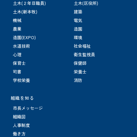
土木(２年目職員)
土木(区役所)
土木(新本牧)
建築
機械
電気
農業
造園
造園(EXPO)
環境
水道技術
社会福祉
心理
衛生監視員
保育士
保健師
司書
栄養士
学校栄養
消防
組織を知る
市長メッセージ
組織図
人事制度
働き方