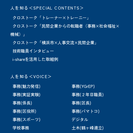
人を知る＜SPECIAL CONTENTS＞
クロストーク「トレーナー×トレーニー」
クロストーク「民間企業からの転職者（事務×社会福祉×
機械）」
クロストーク「横浜市×人事交流×民間企業」
技術職員インタビュー
i-shareを活用した取組例
人を知る＜VOICE＞
事務(魅力発信)
事務(YGrEP)
事務(実証実験)
事務(２年目職員)
事務(係長)
事務(区長)
事務(区役所)
事務(パマトコ)
事務(スポーツ)
デジタル
学校事務
土木(鶴ヶ峰連立)