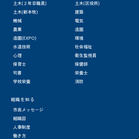
土木(２年目職員)
土木(区役所)
土木(新本牧)
建築
機械
電気
農業
造園
造園(EXPO)
環境
水道技術
社会福祉
心理
衛生監視員
保育士
保健師
司書
栄養士
学校栄養
消防
組織を知る
市長メッセージ
組織図
人事制度
働き方