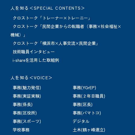
人を知る＜SPECIAL CONTENTS＞
クロストーク「トレーナー×トレーニー」
クロストーク「民間企業からの転職者（事務×社会福祉×
機械）」
クロストーク「横浜市×人事交流×民間企業」
技術職員インタビュー
i-shareを活用した取組例
人を知る＜VOICE＞
事務(魅力発信)
事務(YGrEP)
事務(実証実験)
事務(２年目職員)
事務(係長)
事務(区長)
事務(区役所)
事務(パマトコ)
事務(スポーツ)
デジタル
学校事務
土木(鶴ヶ峰連立)