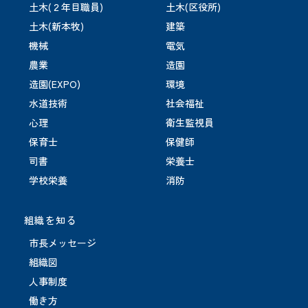
土木(２年目職員)
土木(区役所)
土木(新本牧)
建築
機械
電気
農業
造園
造園(EXPO)
環境
水道技術
社会福祉
心理
衛生監視員
保育士
保健師
司書
栄養士
学校栄養
消防
組織を知る
市長メッセージ
組織図
人事制度
働き方