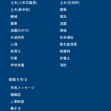
土木(２年目職員)
土木(区役所)
土木(新本牧)
建築
機械
電気
農業
造園
造園(EXPO)
環境
水道技術
社会福祉
心理
衛生監視員
保育士
保健師
司書
栄養士
学校栄養
消防
組織を知る
市長メッセージ
組織図
人事制度
働き方