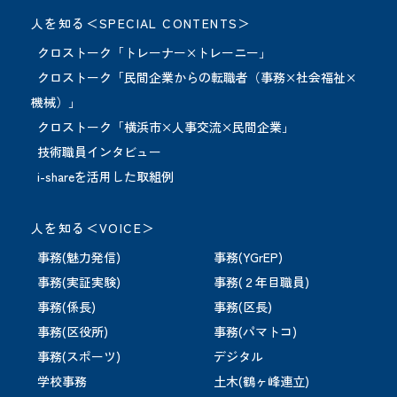
人を知る＜SPECIAL CONTENTS＞
クロストーク「トレーナー×トレーニー」
クロストーク「民間企業からの転職者（事務×社会福祉×
機械）」
クロストーク「横浜市×人事交流×民間企業」
技術職員インタビュー
i-shareを活用した取組例
人を知る＜VOICE＞
事務(魅力発信)
事務(YGrEP)
事務(実証実験)
事務(２年目職員)
事務(係長)
事務(区長)
事務(区役所)
事務(パマトコ)
事務(スポーツ)
デジタル
学校事務
土木(鶴ヶ峰連立)